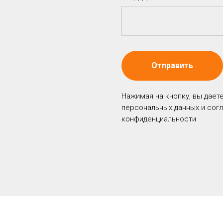
Отправить
Нажимая на кнопку, вы дает
персональных данных и сог
конфиденциальности
тавительство в
Многоканальный номе
льных сетях
телефона