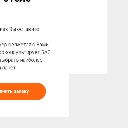
т
 как Вы оставите
ер свяжется с Вами,
роконсультирует ВАС
выбрать наиболее
 пакет
лнить заявку