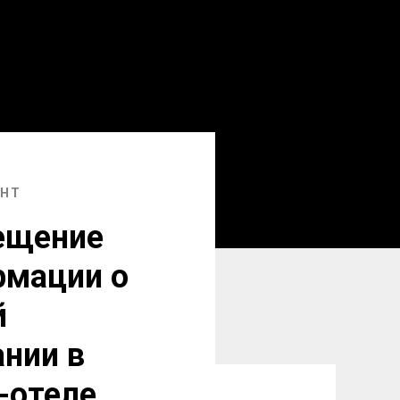
ЕНТ
ещение
рмации о
й
нии в
-отеле