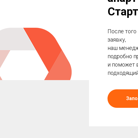
Стар
После того
заявку,
наш менедж
подробно п
и поможет 
подходящий
Запо