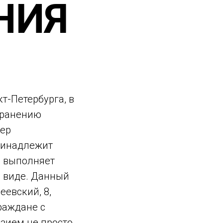
НИЯ
т-Петербурга, в
транению
мер
принадлежит
е выполняет
м виде. Данный
еевский, 8,
граждане с
зием не просто