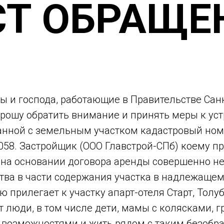
СТ ОБРАЩЕ
 и господа, работающие в Правительстве Санк
прошу обратить внимание и принять меры к ус
анной с земельным участком кадастровый но
1058. Застройщик (ООО Главстрой-СПб) коему 
 на основании договора аренды совершенно н
ства в части содержания участка в надлежаще
ю прилегает к участку апарт-отеля Старт, Толуб
ут люди, в том числе дети, мамы с колясками, 
возможностями и жить рядом с таким безобра