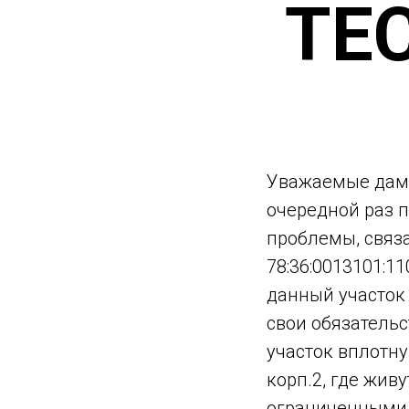
ТЕ
Уважаемые дамы
очередной раз 
проблемы, связ
78:36:0013101:1
данный участок
свои обязатель
участок вплотну
корп.2, где жив
ограниченными 