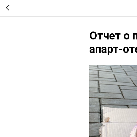
Отчет о 
апарт-от