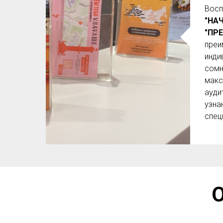
Восп
"НА
"ПР
преи
инди
сомн
макс
ауди
узна
спец