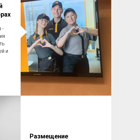
й
орах
 -
ия
ть
ей и
Размещение