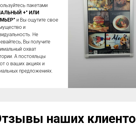
ользуйтесь пакетами
ЧАЛЬНЫЙ +" ИЛИ
ЕМЬЕР"
и Вы ощутите свое
мущество и
видуальность. Не
евайтесь, Вы получите
имальный охват
тории. А постояльцы
ют о ваших акциях и
иальных предложениях.
Отзывы наших клиенто